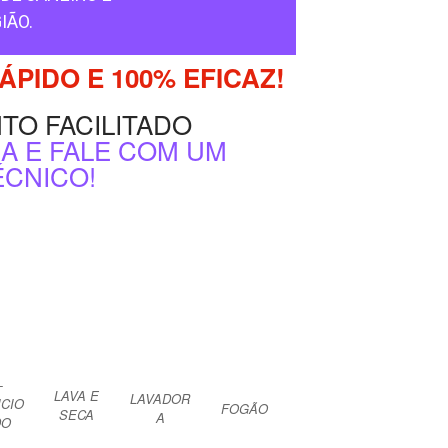
IÃO.
PIDO E 100% EFICAZ!
TO FACILITADO
A E FALE COM UM
ÉCNICO!
-
LAVA E
LAVADOR
ICIO
FOGÃO
SECA
A
DO