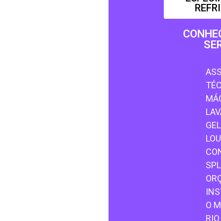
REFR
CONHE
SE
ASS
TÉ
MÁQ
LAV
GEL
LOU
CO
SPL
OR
INS
O M
RIO