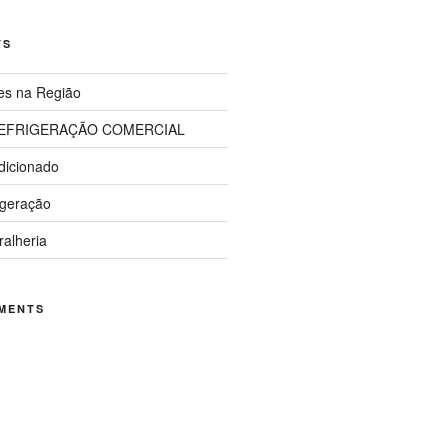
TS
es na Região
 REFRIGERAÇÃO COMERCIAL
dicionado
igeração
ralheria
MENTS