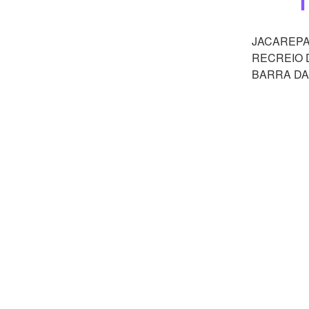
T
JACAREP
RECREIO 
BARRA DA