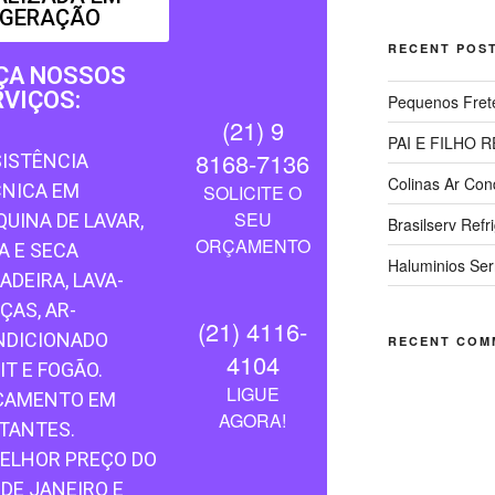
IGERAÇÃO
RECENT POS
ÇA NOSSOS
RVIÇOS:
Pequenos Fret
(21) 9
PAI E FILHO
8168-7136
ISTÊNCIA
Colinas Ar Con
CNICA EM
SOLICITE O
SEU
UINA DE LAVAR,
Brasilserv Refr
ORÇAMENTO
A E SECA
Haluminios Ser
ADEIRA, LAVA-
ÇAS, AR-
(21) 4116-
NDICIONADO
RECENT COM
4104
IT E FOGÃO.
LIGUE
ÇAMENTO EM
AGORA!
TANTES.
ELHOR PREÇO DO
 DE JANEIRO E