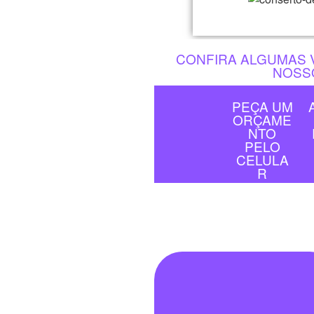
CONFIRA ALGUMAS 
NOSS
PEÇA UM
ORÇAME
NTO
PELO
CELULA
R