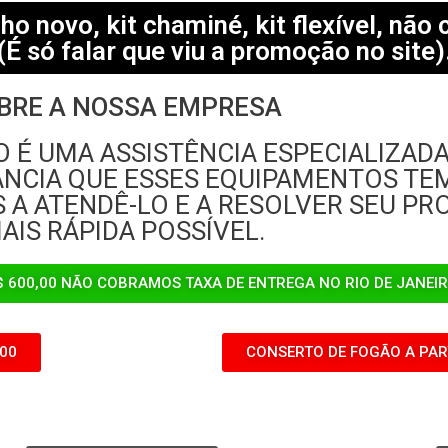
o novo, kit chaminé, kit flexível, não
(É só falar que viu a promoção no site)
BRE A NOSSA EMPRESA
É UMA ASSISTÊNCIA ESPECIALIZAD
NCIA QUE ESSES EQUIPAMENTOS TEM
 A ATENDÊ-LO E A RESOLVER SEU P
AIS RÁPIDA POSSÍVEL.
$ 600,00 NÃO COBRAMOS TAXA DE ENTREGA NO RIO DE JANEI
,00
CONSERTO DE FOGÃO A PART