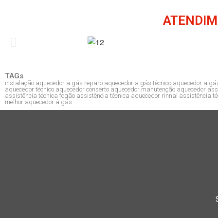
ATENDIM
TAGs
instalação aquecedor a gás reparo aquecedor a gás técnico aquecedor a gá
aquecedor técnico aquecedor conserto aquecedor manutenção aquecedor assis
assistência técnica fogão assistência técnica aquecedor rinnal assistência 
melhor aquecedor à gás