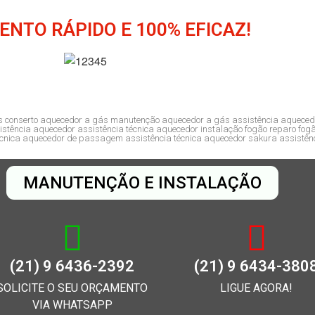
ENTO RÁPIDO E 100% EFICAZ!
s conserto aquecedor a gás manutenção aquecedor a gás assistência aquecedo
tência aquecedor assistência técnica aquecedor instalação fogão reparo fogã
técnica aquecedor de passagem assistência técnica aquecedor sakura assistênci
MANUTENÇÃO E INSTALAÇÃO
(21) 9 6436-2392
(21) 9 6434-380
SOLICITE O SEU ORÇAMENTO
LIGUE AGORA!
VIA WHATSAPP