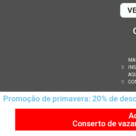
V
MA
IN
AQ
CO
Promoção de primavera: 20% de desc
A
Conserto de vaza