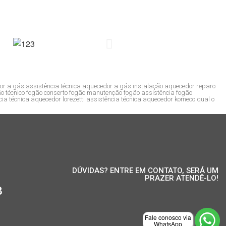
r a gás assistência técnica aquecedor a gás instalação aquecedor reparo
o técnico fogão conserto fogão manutenção fogão assistência fogão
a técnica aquecedor lorezetti assistência técnica aquecedor komeco qual o
DÚVIDAS? ENTRE EM CONTATO, SERÁ UM
PRAZER ATENDÊ-LO!
8
Fale conosco via
WhatsApp