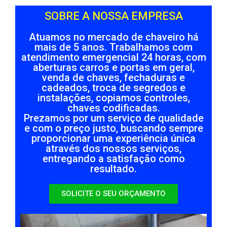
SOBRE A NOSSA EMPRESA
Atuamos no mercado de chaveiro há
mais de 5 anos. Trabalhamos com
atendimento emergencial 24 horas, com
aberturas carros e portas em geral,
venda de chaves, fechaduras e
cadeados, troca de segredos e
instalações, copiamos controles,
chaves codificadas.
Prezamos por um serviço de qualidade
e com o preço justo, buscando sempre
proporcionar uma experiência única
através dos nossos serviços,
entregando a satisfação como
resultado.
SOLICITE O SEU ORÇAMENTO