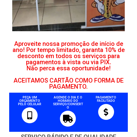
Aproveite nossa promoção de início de
ano! Por tempo limitado, garanta 10% de
desconto em todos os serviços para
pagamentos à vista ou via PIX.
Não perca essa oportunidade!
ACEITAMOS CARTÃO COMO FORMA DE
PAGAMENTO.
PEÇA UM
AGENDE O DIA E O
PAGAMENTO
ORÇAMENTO
HORÁRIO DO
FACILITADO
PELO CELULAR
SERVIÇO/CONSERT
O
SERVIÇO RÁPIDO E DE QUALIDADE