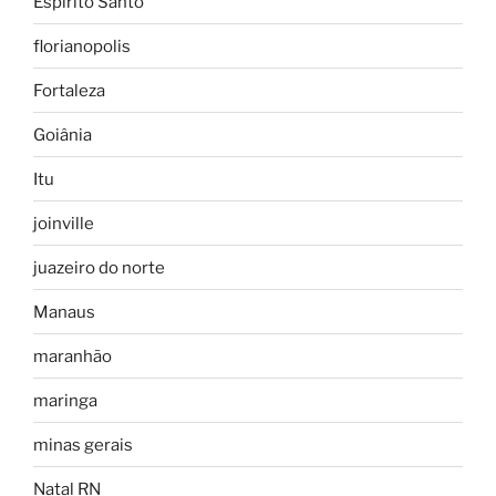
Espírito Santo
florianopolis
Fortaleza
Goiânia
Itu
joinville
juazeiro do norte
Manaus
maranhão
maringa
minas gerais
Natal RN