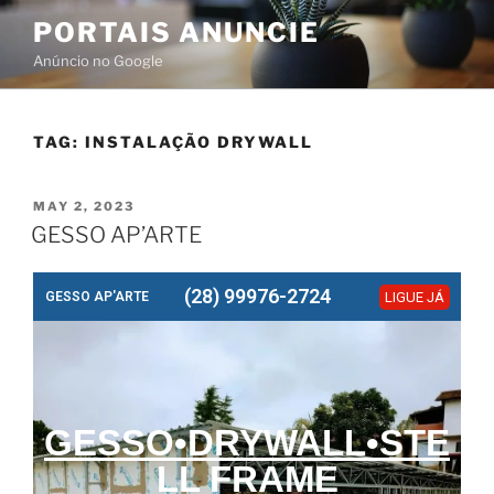
PORTAIS ANUNCIE
Anúncio no Google
TAG:
INSTALAÇÃO DRYWALL
MAY 2, 2023
GESSO AP’ARTE
(28) 99976-2724
GESSO AP'ARTE
LIGUE JÁ
GESSO•DRYWALL•STE
LL FRAME