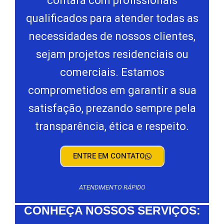
contará com profissionais
qualificados para atender todas as
necessidades de nossos clientes,
sejam projetos residenciais ou
comerciais. Estamos
comprometidos em garantir a sua
satisfação, prezando sempre pela
transparência, ética e respeito.
ENTRE EM CONTATO
ATENDIMENTO RÁPIDO
CONHEÇA NOSSOS SERVIÇOS: